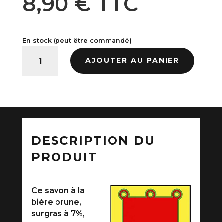
8,90
€
TTC
En stock (peut être commandé)
quantité de Savon à la bière brune - Savonnerie Malt
AJOUTER AU PANIER
DESCRIPTION DU
PRODUIT
Ce savon à la
bière brune,
surgras à 7%,