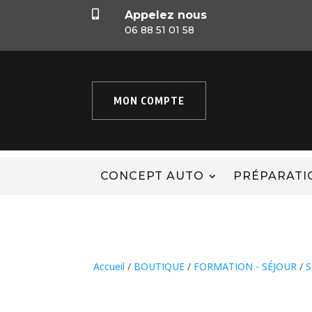

Appelez nous
06 88 51 01 58
MON COMPTE
CONCEPT AUTO
PRÉPARATI
Accueil
/
BOUTIQUE
/
FORMATION - SÉJOUR
/
S