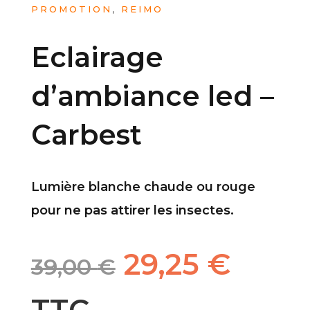
PROMOTION
,
REIMO
Eclairage
d’ambiance led –
Carbest
Lumière blanche chaude ou rouge
pour ne pas attirer les insectes.
Le
Le
29,25
€
39,00
€
prix
prix
TTC