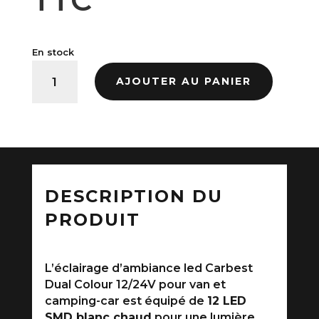
initial
actue
En stock
quantité de Eclairage d’ambiance led - Carbest
était :
est :
AJOUTER AU PANIER
39,00 €.
29,25
DESCRIPTION DU
PRODUIT
L’éclairage d’ambiance led Carbest
Dual Colour 12/24V pour van et
camping-car est équipé de
12 LED
SMD blanc chaud
pour une lumière